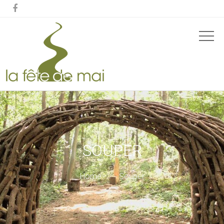

SOUPER
Home
Souper