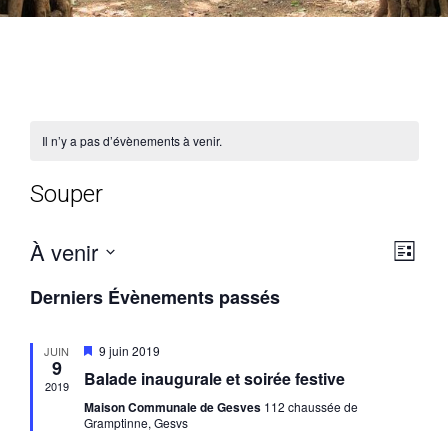
Il n’y a pas d’évènements à venir.
Souper
À venir
Nav
Navi
Liste
de
Sélectionnez
par
Derniers Évènements passés
vue
une
cons
date.
Évè
Mis
9 juin 2019
JUIN
9
en
Balade inaugurale et soirée festive
avant
2019
Maison Communale de Gesves
112 chaussée de
Gramptinne, Gesvs