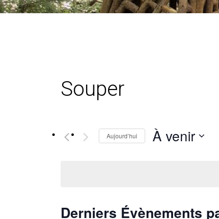
Souper
À venir
Aujourd’hui
Sélectionnez
une
date.
Derniers Évènements p