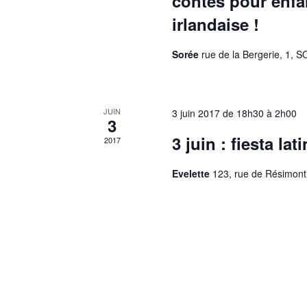
contes pour enf
irlandaise !
Sorée
rue de la Bergerie, 1, 
JUIN
3 juin 2017 de 18h30
à
2h00
3
3 juin : fiesta la
2017
Evelette
123, rue de Résimon