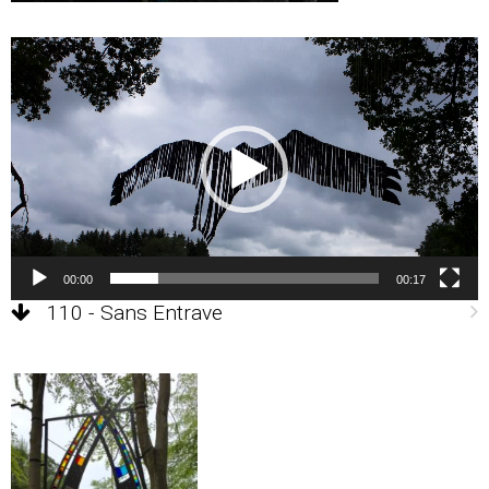
Lecteur
vidéo
00:00
00:17
110 - Sans Entrave