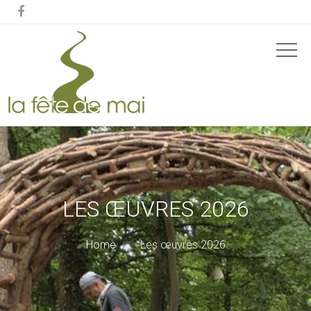

LES ŒUVRES 2026
Home
Les œuvres 2026