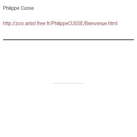
Philippe Cusse
http://zoo.artist.free.fr/PhilippeCUSSE/Bienvenue.html
Plan du site
Nos partenaires en 2019
Mentions légales
Contact
Le coin presse
Ils en parlent…
Dossiers de presse