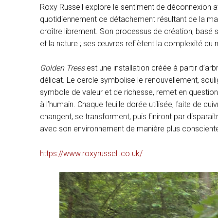
Roxy Russell explore le sentiment de déconnexion a
quotidiennement ce détachement résultant de la mani
croître librement. Son processus de création, basé su
et la nature ; ses œuvres reflètent la complexité d
Golden Trees
est une installation créée à partir d’ar
délicat. Le cercle symbolise le renouvellement, souli
symbole de valeur et de richesse, remet en question l
à l’humain. Chaque feuille dorée utilisée, faite de cu
changent, se transforment, puis finiront par disparai
avec son environnement de manière plus conscient
https://www.roxyrussell.co.uk/