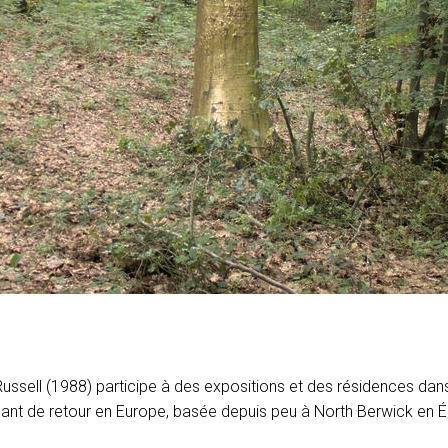
Russell (1988) participe à des expositions et des résidences da
enant de retour en Europe, basée depuis peu à North Berwick en