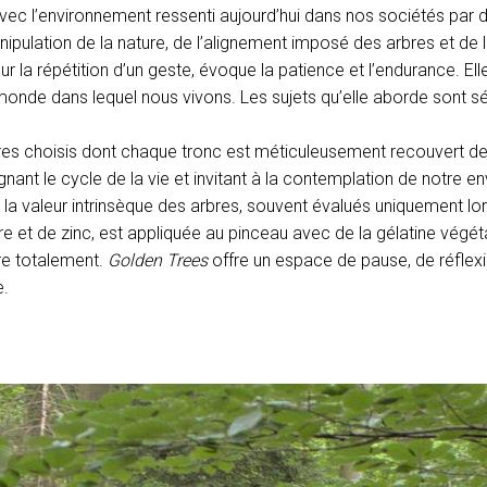
vec l’environnement ressenti aujourd’hui dans nos sociétés par
pulation de la nature, de l’alignement imposé des arbres et de l
r la répétition d’un geste, évoque la patience et l’endurance. Ell
u monde dans lequel nous vivons. Les sujets qu’elle aborde sont
bres choisis dont chaque tronc est méticuleusement recouvert de f
gnant le cycle de la vie et invitant à la contemplation de notre e
a valeur intrinsèque des arbres, souvent évalués uniquement lorsq
ivre et de zinc, est appliquée au pinceau avec de la gélatine végéta
tre totalement.
Golden Trees
offre un espace de pause, de réflexio
e.