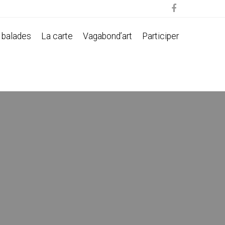

 balades
La carte
Vagabond’art
Participer