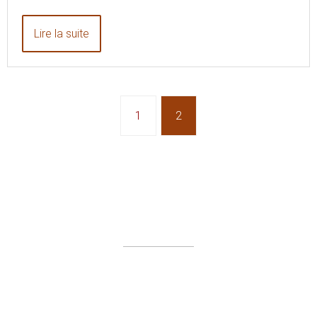
Lire la suite
1
2
Plan du site
Nos partenaires en 2019
Mentions légales