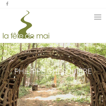

PHILIPPE GHESQUIÈRE
Home
Philippe Ghesquière