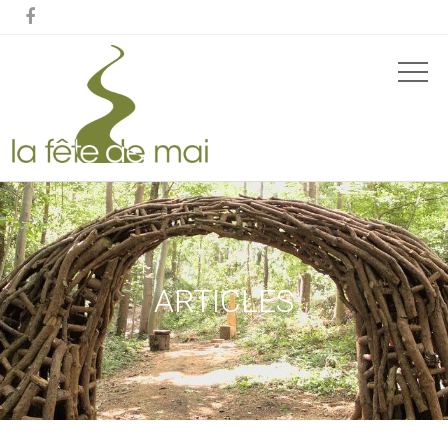

ARTICLES