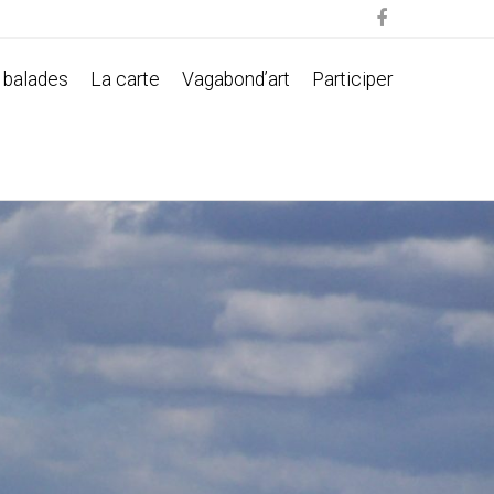

 balades
La carte
Vagabond’art
Participer