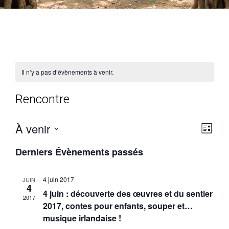
Il n’y a pas d’évènements à venir.
Rencontre
À venir
Nav
Navi
Liste
de
Sélectionnez
par
Derniers Évènements passés
vue
une
cons
date.
Évè
4 juin 2017
JUIN
4
4 juin : découverte des œuvres et du sentier
2017
2017, contes pour enfants, souper et…
musique irlandaise !