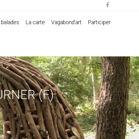

 balades
La carte
Vagabond’art
Participer
RNER (F)