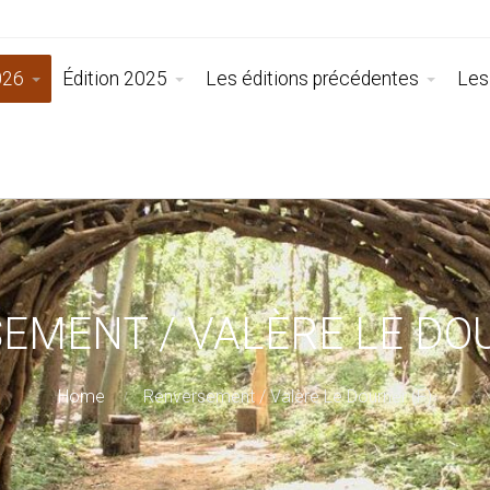
026
Édition 2025
Les éditions précédentes
Les
EMENT / VALÈRE LE DOU
Home
Renversement / Valère Le Dourner (F)