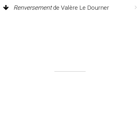
Renversement
de Valère Le Dourner
Plan du site
Nos partenaires en 2019
Mentions légales
Contact
Le coin presse
Ils en parlent…
Dossiers de presse