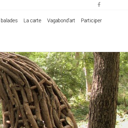

 balades
La carte
Vagabond’art
Participer