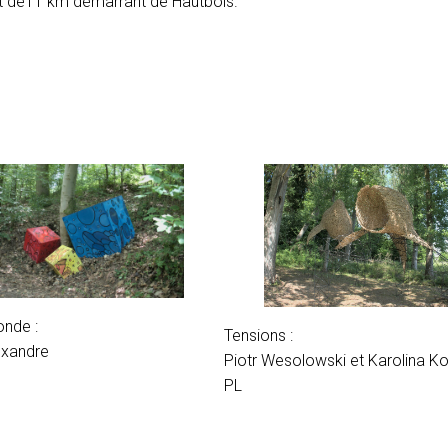
uit de11 km démarrant de Hautbois.
nde :
Tensions :
exandre
Piotr Wesolowski et Karolina K
PL