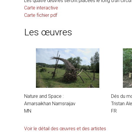
Les quatre œuvres seront placées le long d’un circ
Carte interactive
Carte fichier pdf
Les œuvres
Nature and Space :
Dés du mo
Amarsaikhan Namsraijav
Tristan Al
MN
FR
Voir le détail des œuvres et des artistes