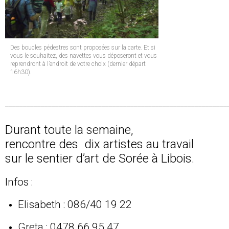
Des boucles pédestres sont proposées sur la carte. Et si
vous le souhaitez, des navettes vous déposeront et vous
reprendront à l’endroit de votre choix (dernier départ
16h30).
______________________________________________________________
Durant toute la semaine,
rencontre des dix artistes au travail
sur le sentier d’art de Sorée à Libois.
Infos :
Elisabeth : 086/40 19 22
Greta : 0478 66 95 47