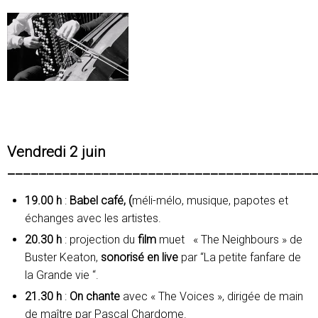
Vendredi 2 juin
_______________________________________
19.00
h
:
Babel café, (
méli-mélo, musique, papotes et
échanges avec les artistes.
20.30 h
: projection du
film
muet « The Neighbours » de
Buster Keaton,
sonorisé en live
par “La petite fanfare de
la Grande vie “.
21.30 h
:
On
chante
avec « The Voices », dirigée de main
de maître par Pascal Chardome.