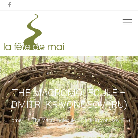

THE MACROMOLECULE –
DMITRI KRIVONOSOV (RU)
Home
The Macromolecule – Dmitri Krivonosov (RU)