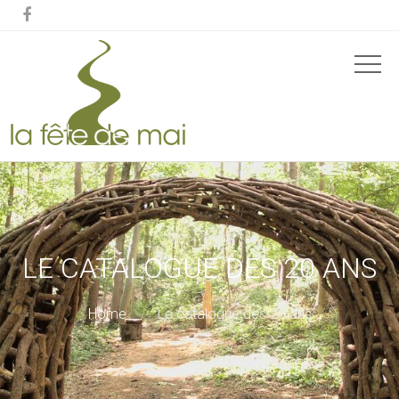

LE CATALOGUE DES 20 ANS
Home
Le catalogue des 20 ans